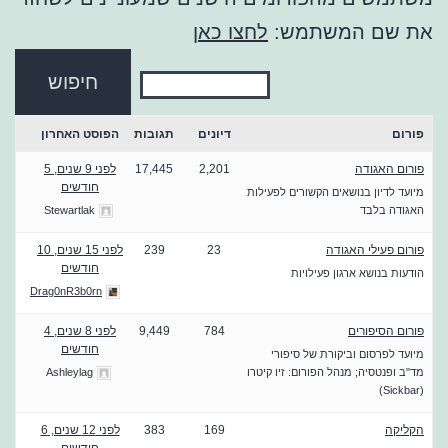
את שם המשתמש:
לחצו כאן
פורום
דיונים
תגובות
הפוסט האחרון
פורום האגודה
2,201
17,445
לפני 9 שנים, 5
חודשים
מיועד לדיון בנושאים הקשורים לפעילות
האגודה בלבד
Stewartlak
פורום פעילי האגודה
23
239
לפני 15 שנים, 10
חודשים
הודעות בנושא ארגון פעילויות
Drag0nR3b0rn
פורום הסיפורים
784
9,449
לפני 8 שנים, 4
חודשים
מיועד לפרסום וביקורת של סיפורי
מד"ב ופנטסיה; מנהל הפורום: זיו קיטרו
Ashleylag
(Sickbar)
הקליקה
169
383
לפני 12 שנים, 6
חודשים